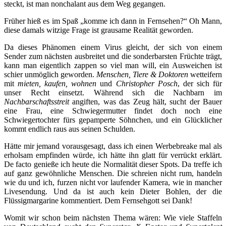
steckt, ist man nonchalant aus dem Weg gegangen.
Früher hieß es im Spaß „komme ich dann in Fernsehen?“ Oh Mann,
diese damals witzige Frage ist grausame Realität geworden.
Da dieses Phänomen einem Virus gleicht, der sich von einem
Sender zum nächsten ausbreitet und die sonderbarsten Früchte trägt,
kann man eigentlich zappen so viel man will, ein Ausweichen ist
schier unmöglich geworden.
Menschen, Tiere & Doktoren
wetteifern
mit
mieten, kaufen, wohnen
und
Christopher Posch
, der sich für
unser Recht einsetzt. Während sich die Nachbarn im
Nachbarschaftsstreit
angiften, was das Zeug hält, sucht der Bauer
eine Frau, eine Schwiegermutter findet doch noch eine
Schwiegertochter fürs gepamperte Söhnchen, und ein Glücklicher
kommt endlich raus aus seinen Schulden.
Hätte mir jemand vorausgesagt, dass ich einen Werbebreake mal als
erholsam empfinden würde, ich hätte ihn glatt für verrückt erklärt.
De facto genieße ich heute die Normalität dieser Spots. Da treffe ich
auf ganz gewöhnliche Menschen. Die schreien nicht rum, handeln
wie du und ich, furzen nicht vor laufender Kamera, wie in mancher
Livesendung. Und da ist auch kein Dieter Bohlen, der die
Flüssigmargarine kommentiert. Dem Fernsehgott sei Dank!
Womit wir schon beim nächsten Thema wären: Wie viele Staffeln