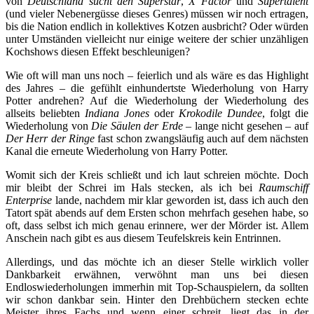
von
Deutschland sucht den Superstar
,
X Factor
und
Supertalent
(und vieler Nebenergüsse dieses Genres) müssen wir noch ertragen,
bis die Nation endlich in kollektives Kotzen ausbricht? Oder würden
unter Umständen vielleicht nur einige weitere der schier unzähligen
Kochshows diesen Effekt beschleunigen?
Wie oft will man uns noch – feierlich und als wäre es das Highlight
des Jahres – die gefühlt einhundertste Wiederholung von Harry
Potter andrehen? Auf die Wiederholung der Wiederholung des
allseits beliebten
Indiana Jones
oder
Krokodile Dundee
, folgt die
Wiederholung von
Die Säulen der Erde
– lange nicht gesehen – auf
Der Herr der Ringe
fast schon zwangsläufig auch auf dem nächsten
Kanal die erneute Wiederholung von Harry Potter.
Womit sich der Kreis schließt und ich laut schreien möchte. Doch
mir bleibt der Schrei im Hals stecken, als ich bei
Raumschiff
Enterprise
lande, nachdem mir klar geworden ist, dass ich auch den
Tatort spät abends auf dem Ersten schon mehrfach gesehen habe, so
oft, dass selbst ich mich genau erinnere, wer der Mörder ist. Allem
Anschein nach gibt es aus diesem Teufelskreis kein Entrinnen.
Allerdings, und das möchte ich an dieser Stelle wirklich voller
Dankbarkeit erwähnen, verwöhnt man uns bei diesen
Endloswiederholungen immerhin mit Top-Schauspielern, da sollten
wir schon dankbar sein. Hinter den Drehbüchern stecken echte
Meister ihres Fachs und wenn einer schreit, liegt das in der