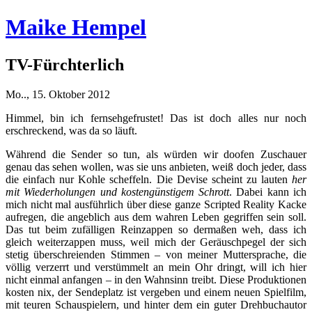
Maike Hempel
TV-Fürchterlich
Mo.., 15. Oktober 2012
Himmel, bin ich fernsehgefrustet! Das ist doch alles nur noch
erschreckend, was da so läuft.
Während die Sender so tun, als würden wir doofen Zuschauer
genau das sehen wollen, was sie uns anbieten, weiß doch jeder, dass
die einfach nur Kohle scheffeln. Die Devise scheint zu lauten
her
mit Wiederholungen und kostengünstigem Schrott
.
Dabei kann ich
mich nicht mal ausführlich über diese ganze Scripted Reality Kacke
aufregen, die angeblich aus dem wahren Leben gegriffen sein soll.
Das tut beim zufälligen Reinzappen so dermaßen weh, dass ich
gleich weiterzappen muss, weil mich der Geräuschpegel der sich
stetig überschreienden Stimmen – von meiner Muttersprache, die
völlig verzerrt und verstümmelt an mein Ohr dringt, will ich hier
nicht einmal anfangen – in den Wahnsinn treibt. Diese Produktionen
kosten nix, der Sendeplatz ist vergeben und einem neuen Spielfilm,
mit teuren Schauspielern, und hinter dem ein guter Drehbuchautor