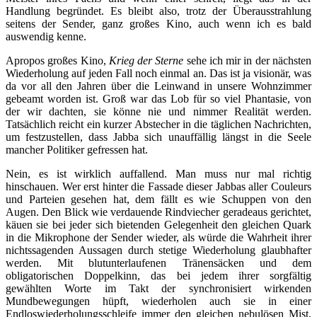
Handlung begründet. Es bleibt also, trotz der Überausstrahlung
seitens der Sender, ganz großes Kino, auch wenn ich es bald
auswendig kenne.
Apropos großes Kino,
Krieg der Sterne
sehe ich mir in der nächsten
Wiederholung auf jeden Fall noch einmal an. Das ist ja visionär, was
da vor all den Jahren über die Leinwand in unsere Wohnzimmer
gebeamt worden ist. Groß war das Lob für so viel Phantasie, von
der wir dachten, sie könne nie und nimmer Realität werden.
Tatsächlich reicht ein kurzer Abstecher in die täglichen Nachrichten,
um festzustellen, dass Jabba sich unauffällig längst in die Seele
mancher Politiker gefressen hat.
Nein, es ist wirklich auffallend. Man muss nur mal richtig
hinschauen. Wer erst hinter die Fassade dieser Jabbas aller Couleurs
und Parteien gesehen hat, dem fällt es wie Schuppen von den
Augen. Den Blick wie verdauende Rindviecher geradeaus gerichtet,
käuen sie bei jeder sich bietenden Gelegenheit den gleichen Quark
in die Mikrophone der Sender wieder, als würde die Wahrheit ihrer
nichtssagenden Aussagen durch stetige Wiederholung glaubhafter
werden. Mit blutunterlaufenen Tränensäcken und dem
obligatorischen Doppelkinn, das bei jedem ihrer sorgfältig
gewählten Worte im Takt der synchronisiert wirkenden
Mundbewegungen hüpft, wiederholen auch sie in einer
Endloswiederholungsschleife immer den gleichen nebulösen Mist,