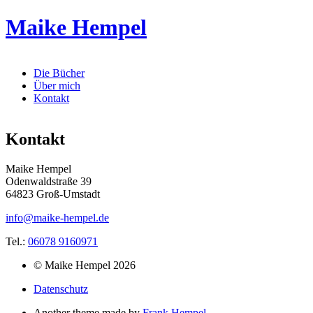
Maike Hempel
Die Bücher
Über mich
Kontakt
Kontakt
Maike Hempel
Odenwaldstraße 39
64823 Groß-Umstadt
info@maike-hempel.de
Tel.:
06078 9160971
© Maike Hempel 2026
Datenschutz
Another theme made by
Frank Hempel